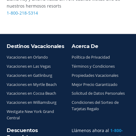
nuestros hermosos resorts
1-800-218-5314
Destinos Vacacionales
Acerca De
Índice del sitio
Vacaciones en Orlando
Política de Privacidad
Vacaciones en Las Vegas
Términos y Condiciones
Vacaciones en Gatlinburg
Propiedades Vacacionales
Vacaciones en Myrtle Beach
Mejor Precio Garantizado
Vacaciones en Cocoa Beach
Solicitud de Datos Personales
Vacaciones en Williamsburg
Condiciones del Sorteo de
Tarjetas Regalo
Westgate New York Grand
Central
Descuentos
Llámenos ahora al
1-800-