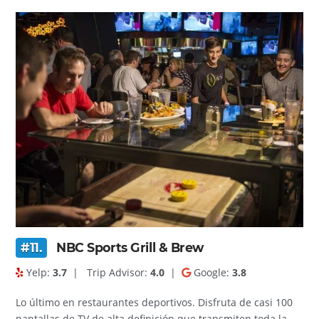
#11.
NBC Sports Grill & Brew
Yelp:
3.7
|
Trip Advisor:
4.0
|
Google:
3.8
Lo último en restaurantes deportivos. Disfruta de casi 100
pantallas de TV de alta definición que transmiten toda la