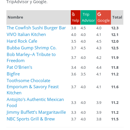
TripAdvisor y Google.
Trip
Nombre
Total
Yelp
Advisor
Google
The Cowfish Sushi Burger Bar
3.8
4.5
4.0
12.3
VIVO Italian Kitchen
4.0
4.0
4.1
12.1
Hard Rock Cafe
3.5
4.0
4.5
12.0
Bubba Gump Shrimp Co.
3.7
4.5
4.3
12.5
Bob Marley–A Tribute to
3.7
4.0
4.2
11.9
Freedom
Pat O'Brien's
3.4
4.0
4.4
11.8
Bigfire
3.6
3.5
4.1
11.2
Toothsome Chocolate
Emporium & Savory Feast
3.7
4.0
4.1
11.6
Kitchen
Antojito's Authentic Mexican
3.3
4.0
3.9
11.2
Food
Jimmy Buffett’s Margaritaville
3.3
4.0
3.9
11.2
NBC Sports Grill & Brew
3.7
4.0
3.8
11.5