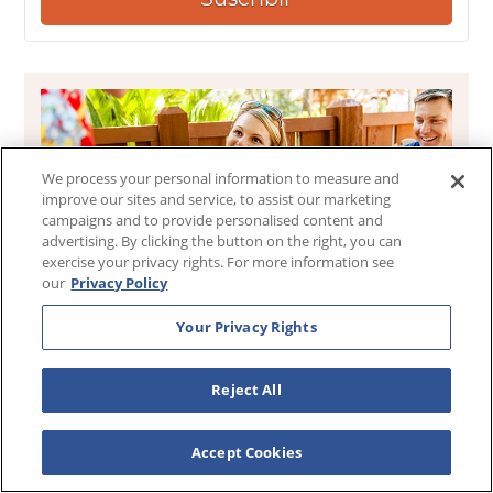
We process your personal information to measure and
improve our sites and service, to assist our marketing
campaigns and to provide personalised content and
advertising. By clicking the button on the right, you can
exercise your privacy rights. For more information see
¡Reserva tus próximas Vacaciones con Westgate y
our
Privacy Policy
Ahorra!
Your Privacy Rights
Ver Ofertas
Reject All
Únete a Westgate Resorts para tus próximas
Accept Cookies
vacaciones familiares.