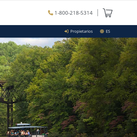
1-800-218-5314
Propietarios
ES