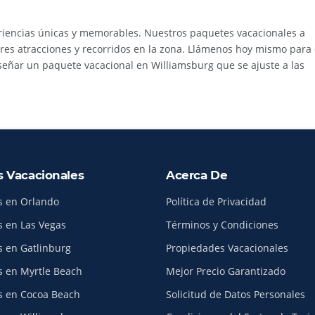
riencias únicas y memorables. Nuestros paquetes vacacionales a
ores atracciones y recorridos en la zona. Llámenos hoy mismo para
iseñar un paquete vacacional en Williamsburg que se ajuste a las
s Vacacionales
Acerca De
s en Orlando
Política de Privacidad
s en Las Vegas
Términos y Condiciones
s en Gatlinburg
Propiedades Vacacionales
s en Myrtle Beach
Mejor Precio Garantizado
s en Cocoa Beach
Solicitud de Datos Personales