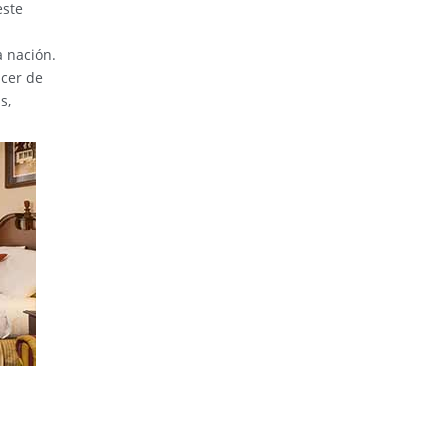
este
a nación.
acer de
s,