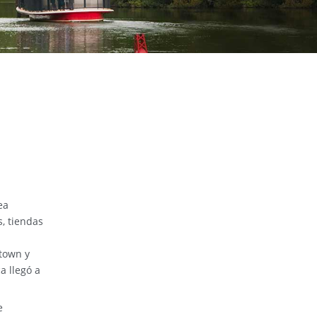
ea
s, tiendas
ktown y
 llegó a
e