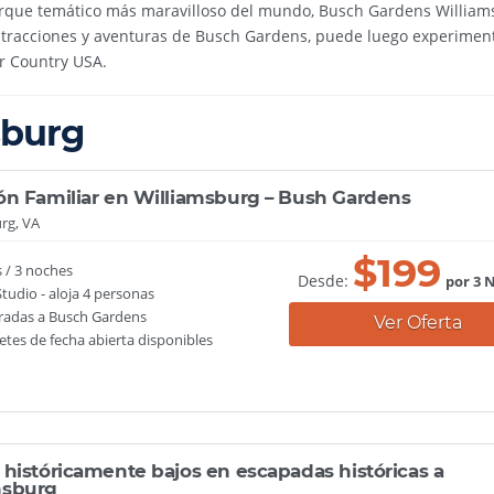
l parque temático más maravilloso del mundo, Busch Gardens William
tracciones y aventuras de Busch Gardens, puede luego experiment
er Country USA.
sburg
ón Familiar en Williamsburg – Bush Gardens
rg, VA
$
199
s / 3 noches
Desde:
por 3 
 Studio - aloja 4 personas
tradas a Busch Gardens
Ver Oferta
tes de fecha abierta disponibles
 históricamente bajos en escapadas históricas a
msburg