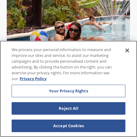
We process your personal information to measure and
improve our sites and service, to assist our marketing
campaigns and to provide personalised content and
advertising. By clicking the button on the right, you can
exercise your privacy rights. For more information see
our
Privacy Policy
¡Estadía en Cocoa Beach Resort!
Cocoa Beach, FL
Your Privacy Rights
$
199
Reject All
Desde:
por 3 Noches
Ver Oferta
Accept Cookies