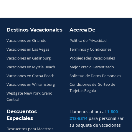
Destinos Vacacionales
Acerca De
Índice del sitio
Vacaciones en Orlando
Política de Privacidad
Vacaciones en Las Vegas
Términos y Condiciones
Vacaciones en Gatlinburg
Propiedades Vacacionales
Vacaciones en Myrtle Beach
Mejor Precio Garantizado
Vacaciones en Cocoa Beach
Solicitud de Datos Personales
Vacaciones en Williamsburg
Condiciones del Sorteo de
Tarjetas Regalo
Westgate New York Grand
Central
Descuentos
Llámenos ahora al
1-800-
Especiales
218-5314
para personalizar
su paquete de vacaciones
Descuentos para Maestros