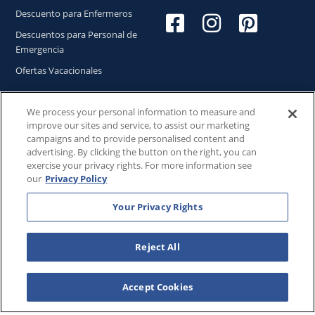
Descuento para Enfermeros
Descuentos para Personal de
Emergencia
Ofertas Vacacionales
We process your personal information to measure and
improve our sites and service, to assist our marketing
Copyright © 2026
WestgateReservations.com
, un
campaigns and to provide personalised content and
subsidiario de
CFI
advertising. By clicking the button on the right, you can
exercise your privacy rights. For more information see
SeaWorld y todas las marcas y elementos relacionados TM
our
Privacy Policy
& © 2026 SeaWorld.
Disney y todas las marcas y elementos relacionados TM & ©
Your Privacy Rights
2026 Walt Disney World.
Universal y todas las marcas y elementos relacionados TM
& © 2026 Universal Studios. Todos los derechos reservados.
Reject All
The Wizarding World of Harry Potter™️ - Ministry of Magic™️ :
HARRY POTTER and all related characters and elements ©️ &
Accept Cookies
™️ Warner Bros. Entertainment Inc. Publishing Rights ©️ J.K.
Rowling.