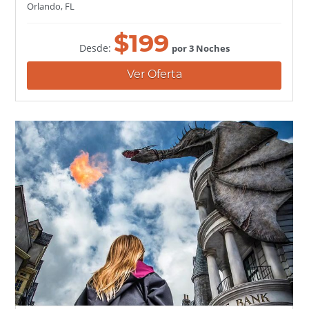
Orlando, FL
$
199
Desde:
por 3 Noches
Ver Oferta