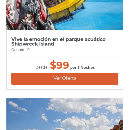
Vive la emoción en el parque acuático
Shipwreck Island
Orlando, FL
$
99
Desde:
por 3 Noches
Ver Oferta