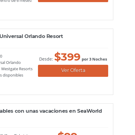
dentro de 6 meses!
 Universal Orlando Resort
$
399
00
Desde:
por 3 Noches
rsal Orlando
n Westgate Resorts
Ver Oferta
s disponibles
ables con unas vacaciones en SeaWorld