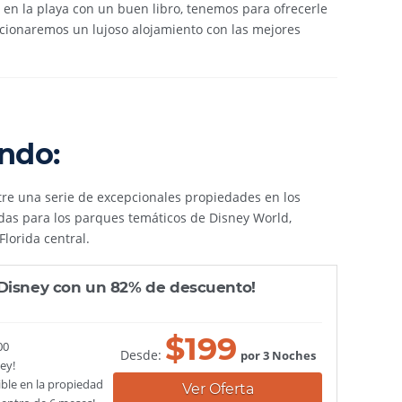
en la playa con un buen libro, tenemos para ofrecerle
orcionaremos un lujoso alojamiento con las mejores
ndo:
ntre una serie de excepcionales propiedades en los
das para los parques temáticos de Disney World,
lorida central.
 Disney con un 82% de descuento!
$
199
00
Desde:
por 3 Noches
ney!
ble en la propiedad
Ver Oferta