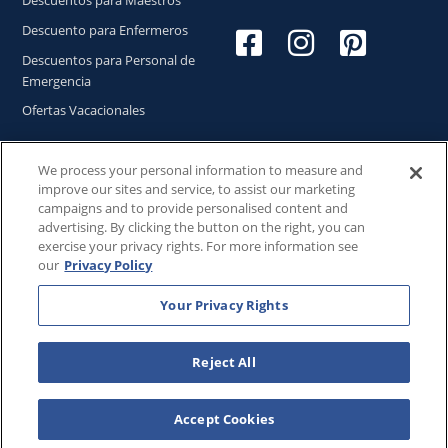
Descuentos para Maestros
Descuento para Enfermeros
Descuentos para Personal de
Emergencia
Ofertas Vacacionales
We process your personal information to measure and
improve our sites and service, to assist our marketing
Copyright © 2026
WestgateReservations.com
, un
campaigns and to provide personalised content and
subsidiario de
CFI
advertising. By clicking the button on the right, you can
exercise your privacy rights. For more information see
SeaWorld y todas las marcas y elementos relacionados TM
our
Privacy Policy
& © 2026 SeaWorld.
Disney y todas las marcas y elementos relacionados TM & ©
Your Privacy Rights
2026 Walt Disney World.
Universal y todas las marcas y elementos relacionados TM
& © 2026 Universal Studios. Todos los derechos reservados.
Reject All
The Wizarding World of Harry Potter™️ - Ministry of Magic™️ :
HARRY POTTER and all related characters and elements ©️ &
Accept Cookies
™️ Warner Bros. Entertainment Inc. Publishing Rights ©️ J.K.
Rowling.