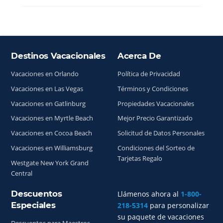
Destinos Vacacionales
Acerca De
Índice del sitio
Vacaciones en Orlando
Política de Privacidad
Vacaciones en Las Vegas
Términos y Condiciones
Vacaciones en Gatlinburg
Propiedades Vacacionales
Vacaciones en Myrtle Beach
Mejor Precio Garantizado
Vacaciones en Cocoa Beach
Solicitud de Datos Personales
Vacaciones en Williamsburg
Condiciones del Sorteo de
Tarjetas Regalo
Westgate New York Grand
Central
Descuentos
Llámenos ahora al
1-800-
Especiales
218-5314
para personalizar
su paquete de vacaciones