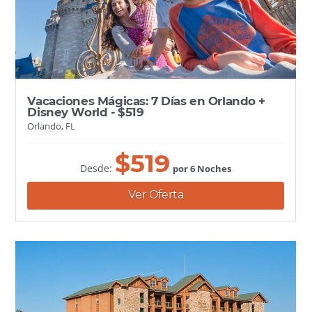
Vacaciones Mágicas: 7 Días en Orlando +
Disney World - $519
Orlando, FL
$
519
Desde:
por 6 Noches
Ver Oferta