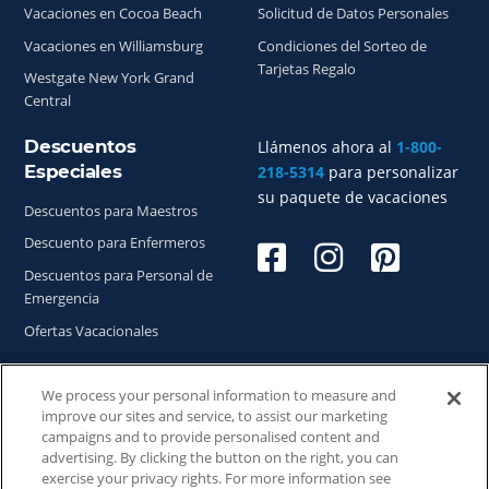
Vacaciones en Cocoa Beach
Solicitud de Datos Personales
Vacaciones en Williamsburg
Condiciones del Sorteo de
Tarjetas Regalo
Westgate New York Grand
Central
Descuentos
Llámenos ahora al
1-800-
Especiales
218-5314
para personalizar
su paquete de vacaciones
Descuentos para Maestros
Descuento para Enfermeros
Descuentos para Personal de
Emergencia
Ofertas Vacacionales
We process your personal information to measure and
improve our sites and service, to assist our marketing
Copyright © 2026
WestgateReservations.com
, un
campaigns and to provide personalised content and
subsidiario de
CFI
advertising. By clicking the button on the right, you can
exercise your privacy rights. For more information see
SeaWorld y todas las marcas y elementos relacionados TM