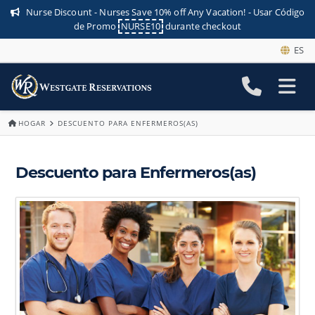
Nurse Discount -
Nurses Save 10% off Any Vacation! -
Usar Código
de Promo
NURSE10
durante checkout
ES
HOGAR
DESCUENTO PARA ENFERMEROS(AS)
Descuento para Enfermeros(as)