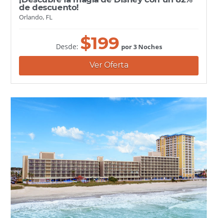
de descuento!
Orlando, FL
$
199
Desde:
por 3 Noches
Ver Oferta