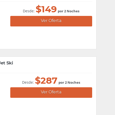
$
149
Desde:
por 2 Noches
Ver Oferta
et Ski
$
287
Desde:
por 2 Noches
Ver Oferta