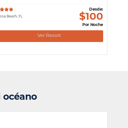
Desde:
$
100
coa Beach, FL
Por Noche
Ver Resort
al océano