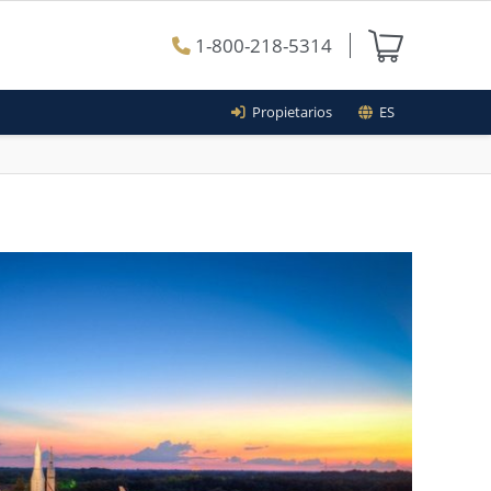
1-800-218-5314
Propietarios
ES