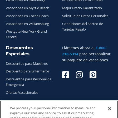
Vacaciones en Gatlinburg
Propiedades Vacacionales
Vacaciones en Myrtle Beach
Mejor Precio Garantizado
Vacaciones en Cocoa Beach
Solicitud de Datos Personales
Vacaciones en Williamsburg
Condiciones del Sorteo de
Tarjetas Regalo
Westgate New York Grand
Central
Descuentos
Llámenos ahora al
1-800-
Especiales
218-5314
para personalizar
su paquete de vacaciones
Descuentos para Maestros
Descuento para Enfermeros
Descuentos para Personal de
Emergencia
Ofertas Vacacionales
We process your personal information to measure and
improve our sites and service, to assist our marketing
Copyright © 2026
WestgateReservations.com
, un