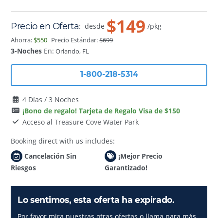
$149
Precio en Oferta
:
desde
/pkg
Ahorra:
$550
Precio Estándar:
$699
3-Noches
En:
Orlando, FL
1-800-218-5314
4 Días / 3 Noches
¡Bono de regalo! Tarjeta de Regalo Visa de $150
Acceso al Treasure Cove Water Park
Booking direct with us includes:
Cancelación Sin
¡Mejor Precio
Riesgos
Garantizado!
Lo sentimos, esta oferta ha expirado.
Por favor mira nuestras otras ofertas o llama para más