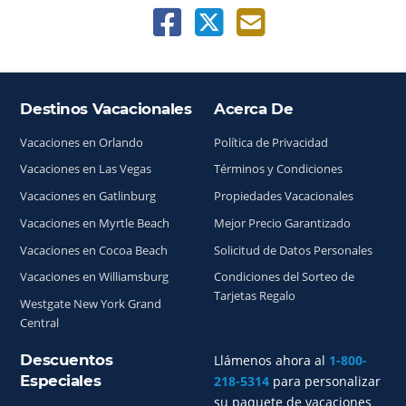
Destinos Vacacionales
Acerca De
Índice del sitio
Vacaciones en Orlando
Política de Privacidad
Vacaciones en Las Vegas
Términos y Condiciones
Vacaciones en Gatlinburg
Propiedades Vacacionales
Vacaciones en Myrtle Beach
Mejor Precio Garantizado
Vacaciones en Cocoa Beach
Solicitud de Datos Personales
Vacaciones en Williamsburg
Condiciones del Sorteo de
Tarjetas Regalo
Westgate New York Grand
Central
Descuentos
Llámenos ahora al
1-800-
Especiales
218-5314
para personalizar
su paquete de vacaciones