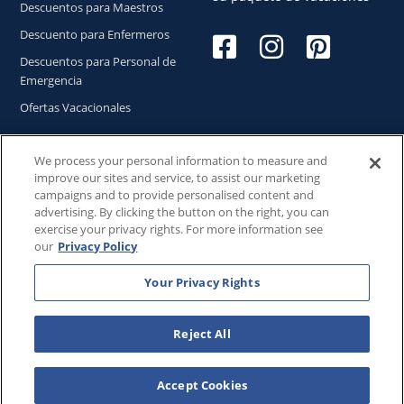
Descuentos para Maestros
Descuento para Enfermeros
Descuentos para Personal de
Emergencia
Ofertas Vacacionales
We process your personal information to measure and
improve our sites and service, to assist our marketing
Copyright © 2026
WestgateReservations.com
, un
campaigns and to provide personalised content and
subsidiario de
CFI
advertising. By clicking the button on the right, you can
exercise your privacy rights. For more information see
SeaWorld y todas las marcas y elementos relacionados TM
our
Privacy Policy
& © 2026 SeaWorld.
Disney y todas las marcas y elementos relacionados TM & ©
Your Privacy Rights
2026 Walt Disney World.
Universal y todas las marcas y elementos relacionados TM
Reject All
& © 2026 Universal Studios. Todos los derechos reservados.
The Wizarding World of Harry Potter™️ - Ministry of Magic™️ :
HARRY POTTER and all related characters and elements ©️ &
Accept Cookies
™️ Warner Bros. Entertainment Inc. Publishing Rights ©️ J.K.