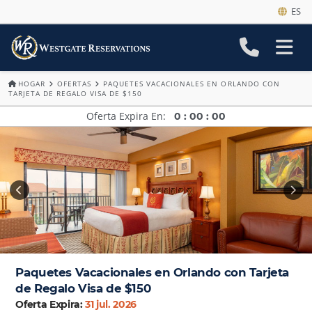
ES
HOGAR
OFERTAS
PAQUETES VACACIONALES EN ORLANDO CON
TARJETA DE REGALO VISA DE $150
Oferta Expira En
0
:
00
:
00
Paquetes Vacacionales en Orlando con Tarjeta
de Regalo Visa de $150
Oferta Expira:
31 jul. 2026