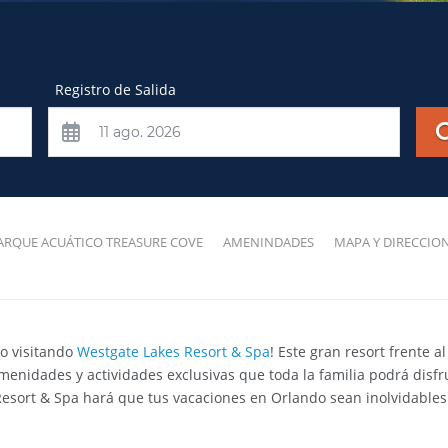
Registro de Salida
ARQUE ACUÁTICO TREASURE COVE
AMENINDADES
MAPA Y DIRECCIO
mo visitando
Westgate Lakes Resort & Spa
! Este gran resort frente a
idades y actividades exclusivas que toda la familia podrá disfru
esort & Spa hará que tus vacaciones en Orlando sean inolvidables