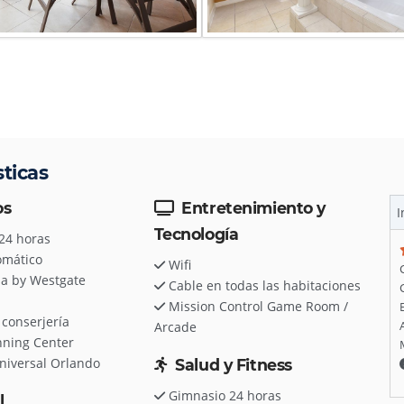
ticas
os
Entretenimiento y
I
Tecnología
24 horas
omático
Wifi
pa by Westgate
Cable en todas las habitaciones
Mission Control Game Room /
 conserjería
Arcade
nning Center
niversal Orlando
Salud y Fitness
Gimnasio 24 horas
l