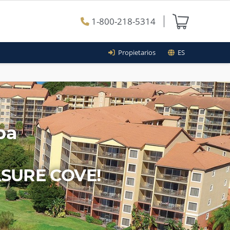
1-800-218-5314
Propietarios
ES
pa
ASURE COVE!