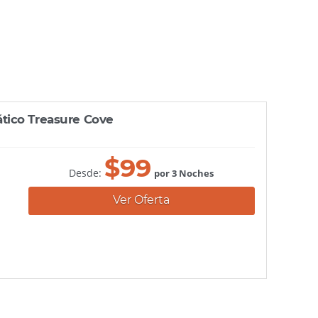
tico Treasure Cove
$
99
Desde:
por 3 Noches
Ver Oferta