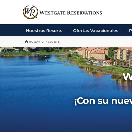
Nuestros Resorts
Ofertas Vacacionales
P
HOGAR
RESORTS
W
¡Con su nu