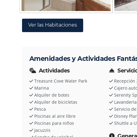
Ver las Habitaciones
Amenidades y Actividades Fantás
Actividades
Servici
Treasure Cove Water Park
Recepción 
Marina
Cajero aut
Alquiler de botes
Serenity S
Alquiler de bicicletas
Lavandería
Pesca
Servicio de
Piscinas al aire libre
Disney Pla
Piscinas para niños
Shuttle a U
Jacuzzis
Genera