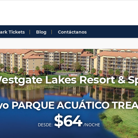
ark Tickets
Blog
Contáctanos
estgate Lakes Resort & S
evo PARQUE ACUÁTICO TRE
$64
DESDE:
/NOCHE