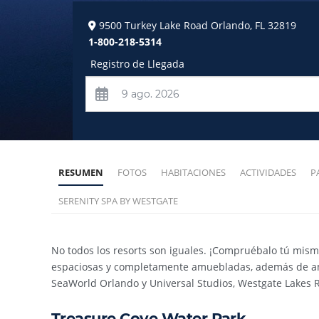
9500 Turkey Lake Road
Orlando
,
FL
32819
1-800-218-5314
Registro de Llegada
RESUMEN
FOTOS
HABITACIONES
ACTIVIDADES
P
SERENITY SPA BY WESTGATE
No todos los resorts son iguales. ¡Compruébalo tú mis
espaciosas y completamente amuebladas, además de amen
SeaWorld Orlando y Universal Studios, Westgate Lakes R
Treasure Cove Water Park