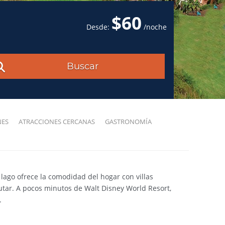
$60
Desde:
/noche
Buscar
NES
ATRACCIONES CERCANAS
GASTRONOMÍA
l lago ofrece la comodidad del hogar con villas
tar. A pocos minutos de Walt Disney World Resort,
.