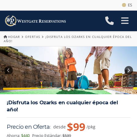
ES
HOGAR
OFERTAS
¡DISFRUTA LOS OZARKS EN CUALQUIER ÉPOCA DEL
AÑO!
¡Disfruta los Ozarks en cualquier época del
año!
$99
Precio en Oferta
:
desde
/pkg
Ahorra:
$440
Precio Estándar:
$539