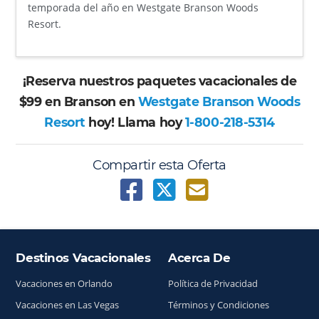
temporada del año en Westgate Branson Woods
Resort.
¡Reserva nuestros paquetes vacacionales de
$99 en Branson en
Westgate Branson Woods
Resort
hoy! Llama hoy
1-800-218-5314
Compartir esta Oferta
Destinos Vacacionales
Acerca De
Índice del sitio
Vacaciones en Orlando
Política de Privacidad
Vacaciones en Las Vegas
Términos y Condiciones