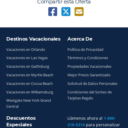
Compartir esta Oferta
Destinos Vacacionales
Acerca De
Índice del sitio
Vacaciones en Orlando
Política de Privacidad
Vacaciones en Las Vegas
Términos y Condiciones
Vacaciones en Gatlinburg
Propiedades Vacacionales
Vacaciones en Myrtle Beach
Mejor Precio Garantizado
Vacaciones en Cocoa Beach
Solicitud de Datos Personales
Vacaciones en Williamsburg
Condiciones del Sorteo de
Tarjetas Regalo
Westgate New York Grand
Central
Descuentos
Llámenos ahora al
1-800-
Especiales
218-5314
para personalizar