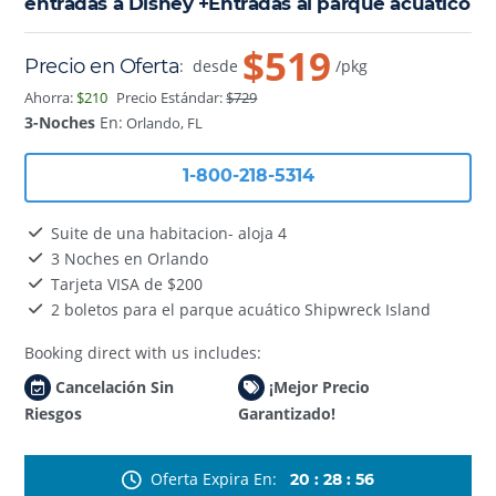
entradas a Disney +Entradas al parque acuático
$519
Precio en Oferta
:
desde
/pkg
Ahorra:
$210
Precio Estándar:
$729
3-Noches
En:
Orlando, FL
1-800-218-5314
Suite de una habitacion- aloja 4
3 Noches en Orlando
Tarjeta VISA de $200
2 boletos para el parque acuático Shipwreck Island
Booking direct with us includes:
Cancelación Sin
¡Mejor Precio
Riesgos
Garantizado!
Oferta Expira En
20
:
28
:
52