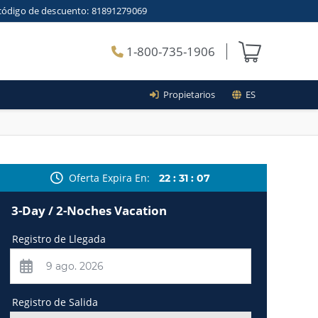
el código de descuento: 81891279069
1-800-735-1906
Propietarios
ES
Oferta Expira En
22
:
31
:
06
3-Day / 2-Noches Vacation
Registro de Llegada
Registro de Salida