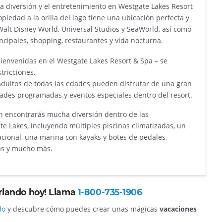
la diversión y el entretenimiento en Westgate Lakes Resort
iedad a la orilla del lago tiene una ubicación perfecta y
Walt Disney World, Universal Studios y SeaWorld, así como
incipales, shopping, restaurantes y vida nocturna.
ienvenidas en el Westgate Lakes Resort & Spa – se
stricciones.
dultos de todas las edades pueden disfrutar de una gran
dades programadas y eventos especiales dentro del resort.
n encontrarás mucha diversión dentro de las
te Lakes, incluyendo múltiples piscinas climatizadas, un
acional, una marina con kayaks y botes de pedales,
as y mucho más.
Orlando hoy! Llama
1-800-735-1906
do
y descubre cómo puedes crear unas mágicas
vacaciones