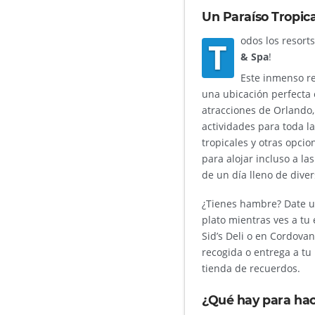
Un Paraíso Tropica
odos los resort
T
& Spa
!
Este inmenso re
una ubicación perfecta
atracciones de Orlando
actividades para toda l
tropicales y otras opcio
para alojar incluso a l
de un día lleno de dive
¿Tienes hambre? Date un
plato mientras ves a tu
Sid’s Deli o en Cordovan
recogida o entrega a t
tienda de recuerdos.
¿Qué hay para hac