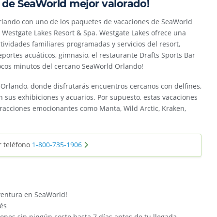
 de SeaWorld mejor valorado!
 Orlando con uno de los paquetes de vacaciones de SeaWorld
 Westgate Lakes Resort & Spa. Westgate Lakes ofrece una
ctividades familiares programadas y servicios del resort,
eportes acuáticos, gimnasio, el restaurante Drafts Sports Bar
 pocos minutos del cercano SeaWorld Orlando!
Orlando, donde disfrutarás encuentros cercanos con delfines,
 sus exhibiciones y acuarios. Por supuesto, estas vacaciones
racciones emocionantes como Manta, Wild Arctic, Kraken,
r teléfono
1-800-735-1906
aventura en SeaWorld!
ués
ones sin ningún costo hasta 7 días antes de tu llegada