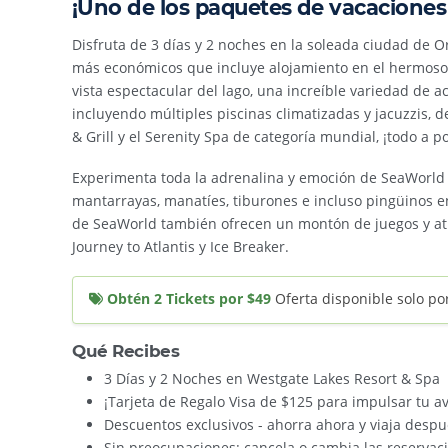
¡Uno de los paquetes de vacaciones
Disfruta de 3 días y 2 noches en la soleada ciudad de
más económicos que incluye alojamiento en el hermoso
vista espectacular del lago, una increíble variedad de a
incluyendo múltiples piscinas climatizadas y jacuzzis, d
& Grill y el Serenity Spa de categoría mundial, ¡todo a
Experimenta toda la adrenalina y emoción de SeaWorld 
mantarrayas, manatíes, tiburones e incluso pingüinos en
de SeaWorld también ofrecen un montón de juegos y at
Journey to Atlantis y Ice Breaker.
Obtén 2 Tickets por $49
Oferta disponible solo po
Qué Recibes
3 Días y 2 Noches en Westgate Lakes Resort & Spa
¡Tarjeta de Regalo Visa de $125 para impulsar tu 
Descuentos exclusivos - ahorra ahora y viaja desp
Sin preocupaciones: cancela o cambia las reservaci