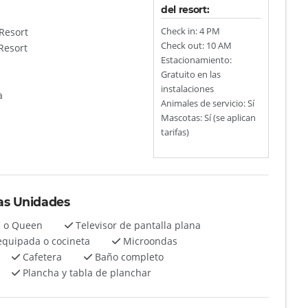
del resort:
Resort
Check in: 4 PM
Check out: 10 AM
Resort
Estacionamiento:
Gratuito en las
instalaciones
a
Animales de servicio: Sí
Mascotas: Sí (se aplican
tarifas)
as Unidades
s o Queen
Televisor de pantalla plana
equipada o cocineta
Microondas
Cafetera
Baño completo
Plancha y tabla de planchar