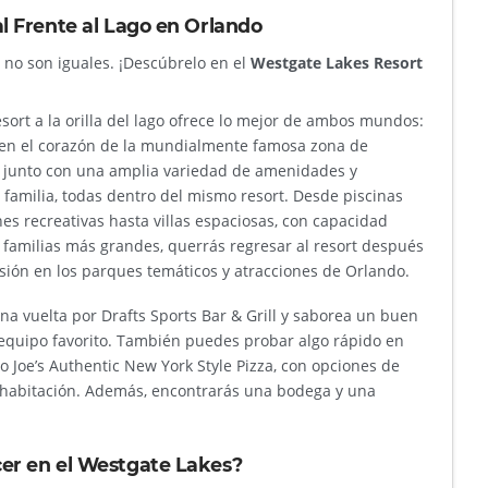
l Frente al Lago en Orlando
s no son iguales. ¡Descúbrelo en el
Westgate Lakes Resort
sort a la orilla del lago ofrece lo mejor de ambos mundos:
 en el corazón de la mundialmente famosa zona de
, junto con una amplia variedad de amenidades y
a familia, todas dentro del mismo resort. Desde piscinas
nes recreativas hasta villas espaciosas, con capacidad
as familias más grandes, querrás regresar al resort después
rsión en los parques temáticos y atracciones de Orlando.
a vuelta por Drafts Sports Bar & Grill y saborea un buen
 equipo favorito. También puedes probar algo rápido en
o Joe’s Authentic New York Style Pizza, con opciones de
u habitación. Además, encontrarás una bodega y una
er en el Westgate Lakes?