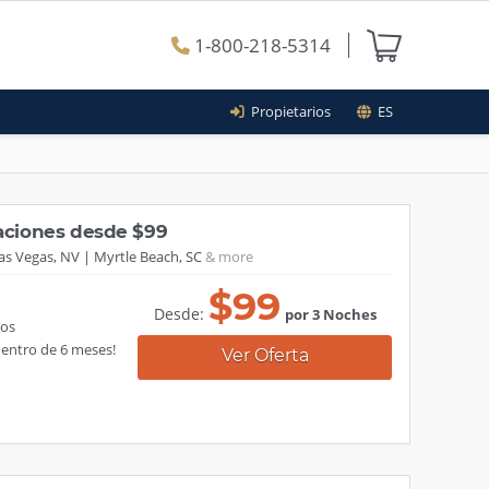
1-800-218-5314
Propietarios
ES
caciones desde $99
as Vegas, NV
Myrtle Beach, SC
$
99
Desde:
por 3 Noches
tos
dentro de 6 meses!
Ver Oferta