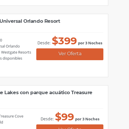
 Universal Orlando Resort
$
399
00
Desde:
por 3 Noches
rsal Orlando
n Westgate Resorts
Ver Oferta
s disponibles
e Lakes con parque acuático Treasure
$
99
 Treasure Cove
Desde:
por 3 Noches
ld