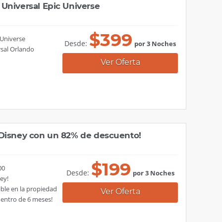
Universal Epic Universe
$
399
 Universe
Desde:
por 3 Noches
rsal Orlando
Ver Oferta
 Disney con un 82% de descuento!
$
199
00
Desde:
por 3 Noches
ney!
ble en la propiedad
Ver Oferta
dentro de 6 meses!