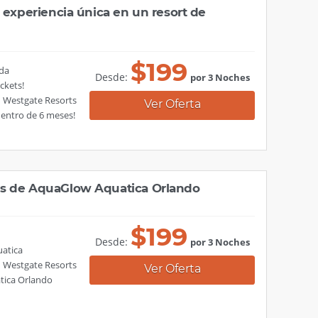
 experiencia única en un resort de
$
199
ida
Desde:
por 3 Noches
ckets!
n Westgate Resorts
Ver Oferta
dentro de 6 meses!
s de AquaGlow Aquatica Orlando
$
199
Desde:
por 3 Noches
uatica
n Westgate Resorts
Ver Oferta
atica Orlando