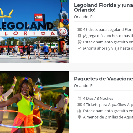
Legoland Florida y ¡una
Orlando!
Orlando, FL
4 tickets para Legoland Flor
¡Agrega más noches o más ti
Estacionamiento gratuito e
¡Ahorra ahora y viaja hasta 
Paquetes de Vacacione
Orlando, FL
4 Días / 3 Noches
4 Tickets para AquaGlow Aq
Estacionamiento gratuito e
A menos de 2 millas de Aqu