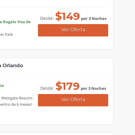
$
149
Desde:
por 3 Noches
e Regalo Visa de
Ver Oferta
ter Park
a Orlando
$
179
Spa
Desde:
por 3 Noches
n Westgate Resorts
Ver Oferta
dentro de 6 meses!