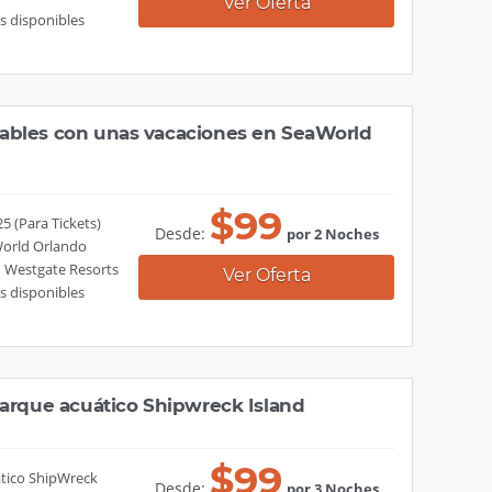
Ver Oferta
s disponibles
ables con unas vacaciones en SeaWorld
$
99
25 (Para Tickets)
Desde:
por 2 Noches
World Orlando
n Westgate Resorts
Ver Oferta
s disponibles
parque acuático Shipwreck Island
$
99
ático ShipWreck
Desde:
por 3 Noches