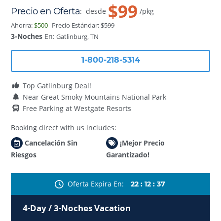
$99
Precio en Oferta
:
desde
/pkg
Ahorra:
$500
Precio Estándar:
$599
3-Noches
En:
Gatlinburg, TN
1-800-218-5314
Top Gatlinburg Deal!
Near Great Smoky Mountains National Park
Free Parking at Westgate Resorts
Booking direct with us includes:
Cancelación Sin
¡Mejor Precio
Riesgos
Garantizado!
Oferta Expira En
22
:
12
:
35
4-Day / 3-Noches Vacation