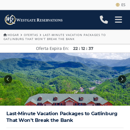
ES
HOGAR
OFERTAS
LAST-MINUTE VACATION PACKAGES TO
GATLINBURG THAT WON’T BREAK THE BANK
Oferta Expira En
22
:
12
:
35
Last-Minute Vacation Packages to Gatlinburg
That Won’t Break the Bank