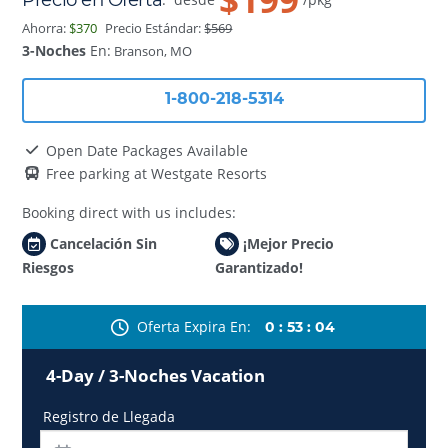
Ahorra:
$370
Precio Estándar:
$569
3-Noches
En:
Branson, MO
1-800-218-5314
Open Date Packages Available
Free parking at Westgate Resorts
Booking direct with us includes:
Cancelación Sin
¡Mejor Precio
Riesgos
Garantizado!
Oferta Expira En
0
:
53
:
02
4-Day / 3-Noches Vacation
Registro de Llegada