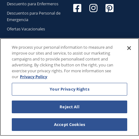
Descuento para Enfermeros
Descuentos para Personal de
Emergencia
Ofertas Vacacionales
We process your personal information to measure and
improve our sites and service, to assist our marketing
Copyright © 2026
WestgateReservations.com
, un
campaigns and to provide personalised content and
subsidiario de
CFI
advertising. By clicking the button on the right, you can
exercise your privacy rights. For more information see
SeaWorld y todas las marcas y elementos relacionados TM
our
Privacy Policy
& © 2026 SeaWorld.
Disney y todas las marcas y elementos relacionados TM & ©
Your Privacy Rights
2026 Walt Disney World.
Universal y todas las marcas y elementos relacionados TM
Reject All
& © 2026 Universal Studios. Todos los derechos reservados.
The Wizarding World of Harry Potter™️ - Ministry of Magic™️ :
HARRY POTTER and all related characters and elements ©️ &
Accept Cookies
™️ Warner Bros. Entertainment Inc. Publishing Rights ©️ J.K.
Rowling.