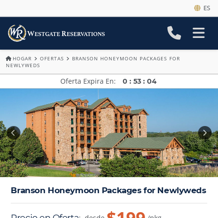
ES
HOGAR
OFERTAS
BRANSON HONEYMOON PACKAGES FOR
NEWLYWEDS
Oferta Expira En
0
:
53
:
02
Branson Honeymoon Packages for Newlyweds
$199
Precio en Oferta
:
desde
/pkg