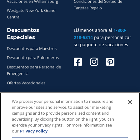
Vacaciones en Williamsburg
Condiciones del Sorteo de
Tarjetas Regalo
Westgate New York Grand
Central
Descuentos
Llámenos ahora al
1-800-
Especiales
218-5314
para personalizar
su paquete de vacaciones
Descuentos para Maestros
Descuento para Enfermeros
Descuentos para Personal de
Emergencia
Ofertas Vacacionales
We process your personal information to measure and
improve our sites and service, to assist our marketing
Copyright © 2026
WestgateReservations.com
, un
campaigns and to provide personalised content and
subsidiario de
CFI
advertising. By clicking the button on the right, you can
exercise your privacy rights. For more information see
SeaWorld y todas las marcas y elementos relacionados TM
our
Privacy Policy
& © 2026 SeaWorld.