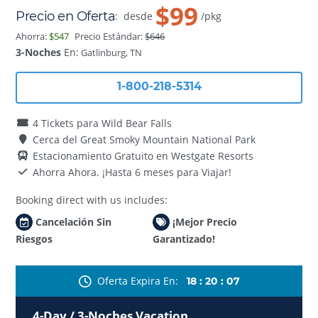
$99
Precio en Oferta
:
desde
/pkg
Ahorra:
$547
Precio Estándar:
$646
3-Noches
En:
Gatlinburg, TN
1-800-218-5314
4 Tickets para Wild Bear Falls
Cerca del Great Smoky Mountain National Park
Estacionamiento Gratuito en Westgate Resorts
Ahorra Ahora. ¡Hasta 6 meses para Viajar!
Booking direct with us includes:
Cancelación Sin
¡Mejor Precio
Riesgos
Garantizado!
Oferta Expira En
18
:
20
:
05
4-Day / 3-Noches Vacation