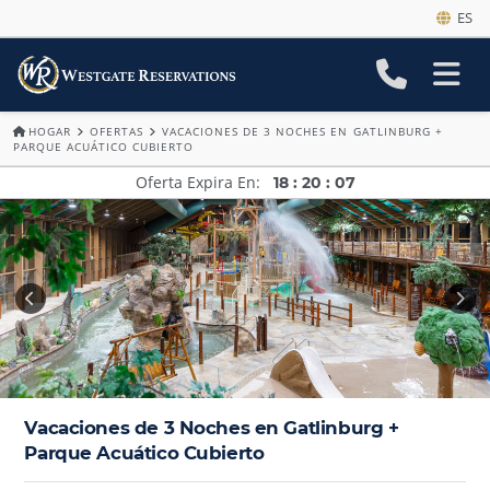
ES
HOGAR
OFERTAS
VACACIONES DE 3 NOCHES EN GATLINBURG +
PARQUE ACUÁTICO CUBIERTO
Oferta Expira En
18
:
20
:
05
Vacaciones de 3 Noches en Gatlinburg +
Parque Acuático Cubierto