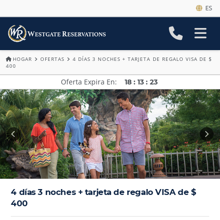
ES
HOGAR
OFERTAS
4 DÍAS 3 NOCHES + TARJETA DE REGALO VISA DE $
400
Oferta Expira En
18
:
13
:
21
4 días 3 noches + tarjeta de regalo VISA de $
400