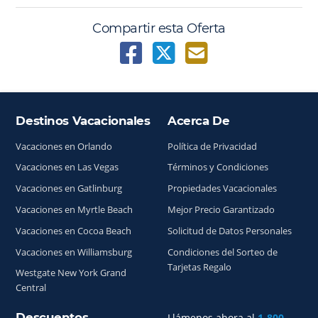
Compartir esta Oferta
Destinos Vacacionales
Acerca De
Índice del sitio
Vacaciones en Orlando
Política de Privacidad
Vacaciones en Las Vegas
Términos y Condiciones
Vacaciones en Gatlinburg
Propiedades Vacacionales
Vacaciones en Myrtle Beach
Mejor Precio Garantizado
Vacaciones en Cocoa Beach
Solicitud de Datos Personales
Vacaciones en Williamsburg
Condiciones del Sorteo de
Tarjetas Regalo
Westgate New York Grand
Central
Descuentos
Llámenos ahora al
1-800-