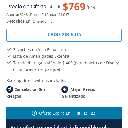
$769
Precio en Oferta
:
desde
/pkg
Ahorra:
$248
Precio Estándar:
$1,017
3-Noches
En:
Orlando, FL
1-800-218-5314
3 Noches en Villa Espaciosa
Lista de Amenidades Extensa
Tarjeta de regalo VISA de $ 400 (para boletos de Disney
o compras en el parque)
Booking direct with us includes:
Cancelación Sin
¡Mejor Precio
Riesgos
Garantizado!
Oferta Expira En
18
:
13
:
21
Esta oferta especial está disponible solo