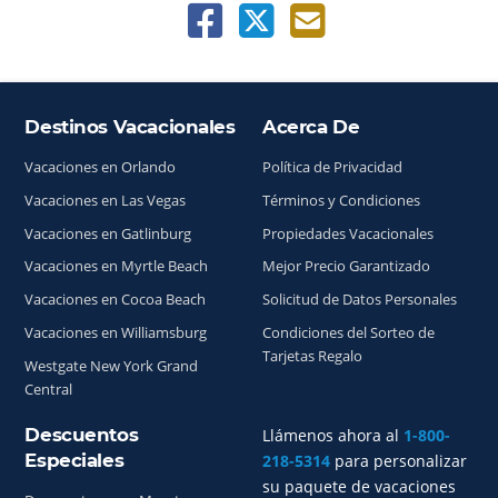
Destinos Vacacionales
Acerca De
Índice del sitio
Vacaciones en Orlando
Política de Privacidad
Vacaciones en Las Vegas
Términos y Condiciones
Vacaciones en Gatlinburg
Propiedades Vacacionales
Vacaciones en Myrtle Beach
Mejor Precio Garantizado
Vacaciones en Cocoa Beach
Solicitud de Datos Personales
Vacaciones en Williamsburg
Condiciones del Sorteo de
Tarjetas Regalo
Westgate New York Grand
Central
Descuentos
Llámenos ahora al
1-800-
Especiales
218-5314
para personalizar
su paquete de vacaciones