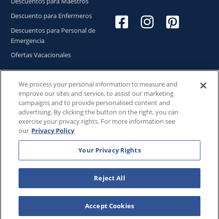
Descuentos para Maestros
Descuento para Enfermeros
Descuentos para Personal de
Emergencia
Ofertas Vacacionales
We process your personal information to measure and
improve our sites and service, to assist our marketing
Copyright © 2026
WestgateReservations.com
, un
campaigns and to provide personalised content and
subsidiario de
CFI
advertising. By clicking the button on the right, you can
exercise your privacy rights. For more information see
SeaWorld y todas las marcas y elementos relacionados TM
our
Privacy Policy
& © 2026 SeaWorld.
Disney y todas las marcas y elementos relacionados TM & ©
Your Privacy Rights
2026 Walt Disney World.
Universal y todas las marcas y elementos relacionados TM
& © 2026 Universal Studios. Todos los derechos reservados.
Reject All
The Wizarding World of Harry Potter™️ - Ministry of Magic™️ :
HARRY POTTER and all related characters and elements ©️ &
Accept Cookies
™️ Warner Bros. Entertainment Inc. Publishing Rights ©️ J.K.
Rowling.