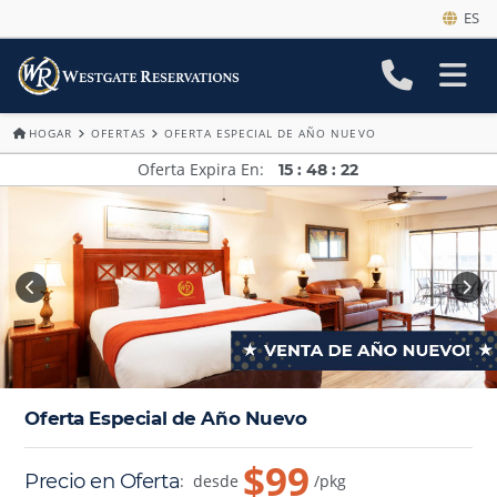
ES
HOGAR
OFERTAS
OFERTA ESPECIAL DE AÑO NUEVO
Oferta Expira En
15
:
48
:
20
Oferta Especial de Año Nuevo
$99
Precio en Oferta
:
desde
/pkg