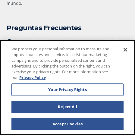
mundo.
Preguntas Frecuentes
¿Cuándo decora Disney para Navidad?
We process your personal information to measure and
Las decoraciones de Navidad de Disney World pueden ser
improve our sites and service, to assist our marketing
vistas a principios de octubre y los preparativos para Mickey’s
campaigns and to provide personalised content and
Very Merry Christmas en noviembre.
advertising. By clicking the button on the right, you can
exercise your privacy rights. For more information see
¿Estará Disney abierto en el día de
our
Privacy Policy
Navidad?
Your Privacy Rights
¡Sí, todos los parques temáticos de Disney están abiertos el día
de navidad y también sus atracciones! Accede a la lista
completa de atracciones. Obten
Lista de atracciones
Reject All
imprimible para Disney World
.
Accept Cookies
¿Cuándo quita Disney las decoraciones
navideñas?