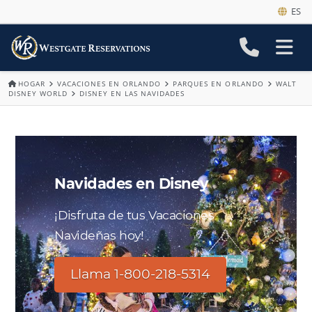
ES
HOGAR
VACACIONES EN ORLANDO
PARQUES EN ORLANDO
WALT
DISNEY WORLD
DISNEY EN LAS NAVIDADES
Navidades en Disney
¡Disfruta de tus Vacaciones
Navideñas hoy!
Llama 1-800-218-5314