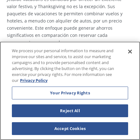
valor festivo, y Thanksgiving no es la excepción. Sus
paquetes de vacaciones te permiten combinar vuelos y
hoteles, a menudo con alquiler de autos, por un precio
conveniente. Este enfoque puede generar ahorros
significativos en comparación con reservar cada
componente por separado.
We process your personal information to measure and
Con JetBlue, puedes construir un paquete que se ajuste
improve our sites and service, to assist our marketing
perfectamente a tus necesidades. Ya sea que te dirijas a
campaigns and to provide personalised content and
advertising. By clicking the button on the right, you can
una playa soleada o a una ciudad vibrante, sus paquetes
exercise your privacy rights. For more information see
ofrecen flexibilidad y un excelente punto de precio. La
our
Privacy Policy
reputación de la aerolínea por su servicio al cliente y
comodidad añade aún más valor a tu viaje.
Your Privacy Rights
Explora el sitio web de JetBlue Vacations para ver qué
Reject All
paquetes festivos están disponibles. Es una forma
inteligente de asegurar tus planes de viaje de Thanksgiving
mientras obtienes el máximo por tu dinero. Actualmente,
Accept Cookies
por tiempo limitado, puedes ahorrar un 40% en vuelos con