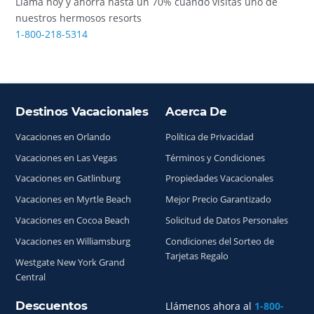
Llama hoy y ahorra hasta un 70% cuando visitas uno de
nuestros hermosos resorts
1-800-218-5314
Destinos Vacacionales
Acerca De
Índice del sitio
Vacaciones en Orlando
Política de Privacidad
Vacaciones en Las Vegas
Términos y Condiciones
Vacaciones en Gatlinburg
Propiedades Vacacionales
Vacaciones en Myrtle Beach
Mejor Precio Garantizado
Vacaciones en Cocoa Beach
Solicitud de Datos Personales
Vacaciones en Williamsburg
Condiciones del Sorteo de
Tarjetas Regalo
Westgate New York Grand
Central
Descuentos
Llámenos ahora al
1-800-