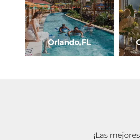
Orlando, FL
G
¡Las mejores