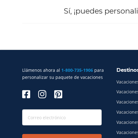
Sí, ¡puedes persona
Destino
Llámenos ahora al
1-800-735-1906
para
Índice del sitio
personalizar su paquete de vacaciones
Vacacione
Vacacione
Vacacione
Vacacione
Vacacione
Vacacione