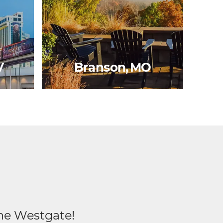
V
Branson, MO
ene Westgate!