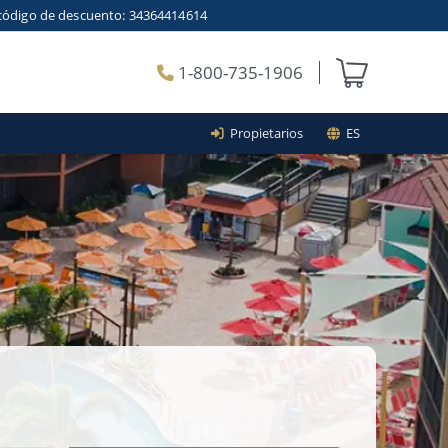
el código de descuento: 34364414614
1-800-735-1906
Propietarios
ES