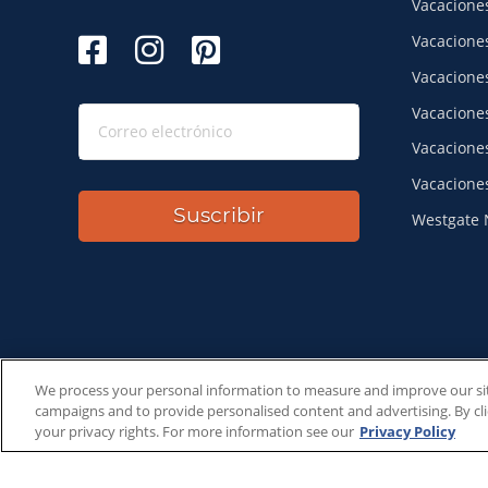
Vacacione
Vacacione
Vacacione
Vacacione
Vacacione
Vacacione
Suscribir
Westgate 
We process your personal information to measure and improve our site
SeaWo
campaigns and to provide personalised content and advertising. By cli
your privacy rights. For more information see our
Privacy Policy
Disney y
Universal y todas las mar