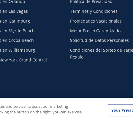
s en Orlando
Política de Privacidad
s en Las Vegas
Términos y Condiciones
s en Gatlinburg
Propiedades Vacacionales
s en Myrtle Beach
Mejor Precio Garantizado
s en Cocoa Beach
Solicitud de Datos Personales
s en Williamsburg
Condiciones del Sorteo de Tarj
Regalo
New York Grand Central
Copyright © 2026
WestgateReservations.com
, un subsidiario de
CF
s and service, to assist our marketing
Your Priva
rld y todas las marcas y elementos relacionados TM & © 2026 Sea
cking the button on the right, you can exercise
 todas las marcas y elementos relacionados TM & © 2026 Walt Disn
cas y elementos relacionados TM & © 2026 Universal Studios. Todo