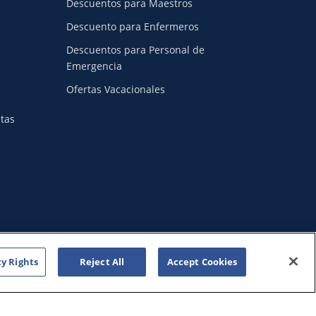
Descuentos para Maestros
Descuento para Enfermeros
Descuentos para Personal de
Emergencia
Ofertas Vacacionales
etas
I
cy Rights
Reject All
Accept Cookies
World.
ey World.
s los derechos reservados.