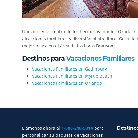
Ubicado en el centro de los hermosos montes Ozark en
atracciones familiares y diversión al aire libre. Goza de 
mejor pesca en el área de los lagos Branson.
Destinos para
Vacaciones Familiares
Vacaciones Familiares en Gatlinburg
Vacaciones Familiares en Myrtle Beach
Vacaciones Familiares en Orlando
Destino
Llámenos ahora al
1-800-218-5314
para
Índice del sitio
personalizar su paquete de vacaciones