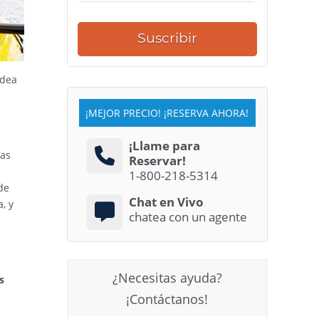
Suscribir
idea
¡MEJOR PRECIO! ¡RESERVA AHORA!
¡Llame para
nas
Reservar!
1-800-218-5314
de
Chat en Vivo
, y
chatea con un agente
¿Necesitas ayuda?
s
¡Contáctanos!