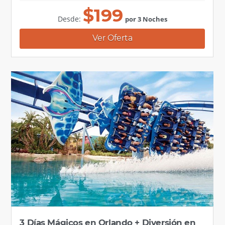
$
199
Desde:
por 3 Noches
Ver Oferta
3 Días Mágicos en Orlando + Diversión en