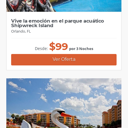
Vive la emoción en el parque acuático
Shipwreck Island
Orlando, FL
$
99
Desde:
por 3 Noches
Ver Oferta