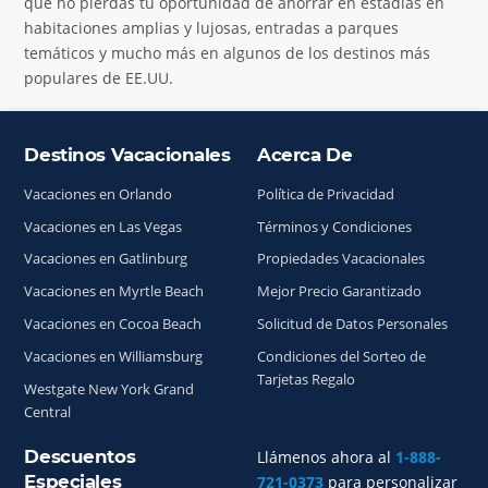
que no pierdas tu oportunidad de ahorrar en estadías en
habitaciones amplias y lujosas, entradas a parques
temáticos y mucho más en algunos de los destinos más
populares de EE.UU.
Destinos Vacacionales
Acerca De
Índice del sitio
Vacaciones en Orlando
Política de Privacidad
Vacaciones en Las Vegas
Términos y Condiciones
Vacaciones en Gatlinburg
Propiedades Vacacionales
Vacaciones en Myrtle Beach
Mejor Precio Garantizado
Vacaciones en Cocoa Beach
Solicitud de Datos Personales
Vacaciones en Williamsburg
Condiciones del Sorteo de
Tarjetas Regalo
Westgate New York Grand
Central
Descuentos
Llámenos ahora al
1-888-
Especiales
721-0373
para personalizar