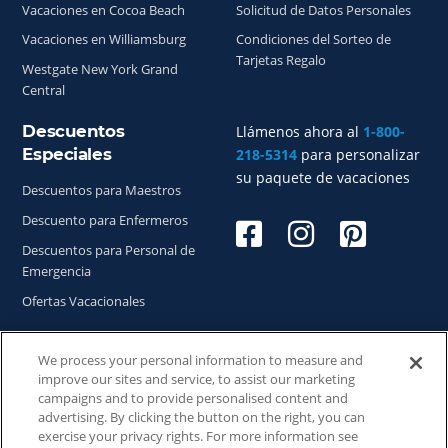
Vacaciones en Cocoa Beach
Solicitud de Datos Personales
Vacaciones en Williamsburg
Condiciones del Sorteo de
Tarjetas Regalo
Westgate New York Grand
Central
Descuentos
Llámenos ahora al
1-800-
Especiales
218-5314
para personalizar
su paquete de vacaciones
Descuentos para Maestros
Descuento para Enfermeros
Descuentos para Personal de
Emergencia
Ofertas Vacacionales
We process your personal information to measure and
improve our sites and service, to assist our marketing
Copyright © 2026
WestgateReservations.com
, un
campaigns and to provide personalised content and
subsidiario de
CFI
advertising. By clicking the button on the right, you can
exercise your privacy rights. For more information see
SeaWorld y todas las marcas y elementos relacionados TM