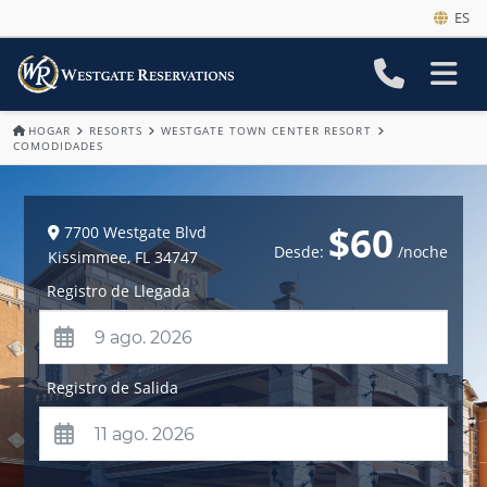
ES
HOGAR
RESORTS
WESTGATE TOWN CENTER RESORT
COMODIDADES
$60
7700 Westgate Blvd
Desde:
/noche
Kissimmee
,
FL
34747
Registro de Llegada
Registro de Salida