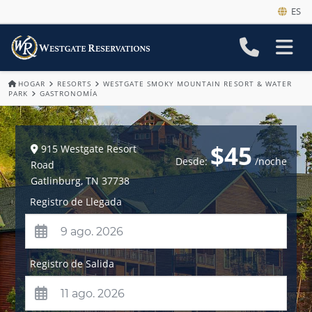
ES
HOGAR
RESORTS
WESTGATE SMOKY MOUNTAIN RESORT & WATER
PARK
GASTRONOMÍA
$45
915 Westgate Resort
Desde:
/noche
Road
Gatlinburg
,
TN
37738
Registro de Llegada
Registro de Salida