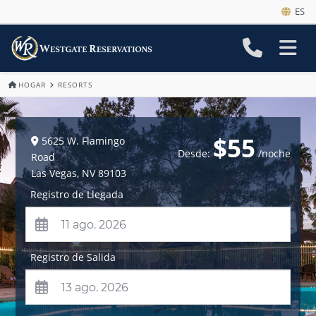
ES
HOGAR
RESORTS
$55
5625 W. Flamingo
Desde:
/noche
Road
Las Vegas
,
NV
89103
Registro de Llegada
Registro de Salida