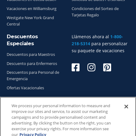
Vacaciones en Williamsburg
Condiciones del Sorteo de
Tarjetas Regalo
Westgate New York Grand
Central
Descuentos
Llámenos ahora al
1-800-
Especiales
218-5314
para personalizar
su paquete de vacaciones
Descuentos para Maestros
Descuento para Enfermeros
Descuentos para Personal de
Emergencia
Ofertas Vacacionales
We process your personal information to measure and
improve our sites and service, to assist our marketing
Copyright © 2026
WestgateReservations.com
, un
campaigns and to provide personalised content and
subsidiario de
CFI
advertising. By clicking the button on the right, you can
exercise your privacy rights. For more information see
SeaWorld y todas las marcas y elementos relacionados TM
our
Privacy Policy
& © 2026 SeaWorld.