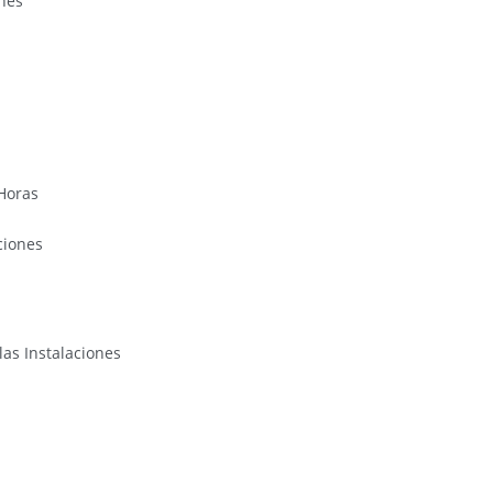
nes
Horas
ciones
as Instalaciones