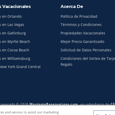
s Vacacionales
Acerca De
s en Orlando
Política de Privacidad
s en Las Vegas
Términos y Condiciones
s en Gatlinburg
Propiedades Vacacionales
s en Myrtle Beach
Mejor Precio Garantizado
s en Cocoa Beach
Solicitud de Datos Personales
s en Williamsburg
Condiciones del Sorteo de Tarj
Regalo
New York Grand Central
Copyright © 2026
WestgateReservations.com
, un subsidiario de
CF
rld y todas las marcas y elementos relacionados TM & © 2026 Sea
s and service, to assist our marketing