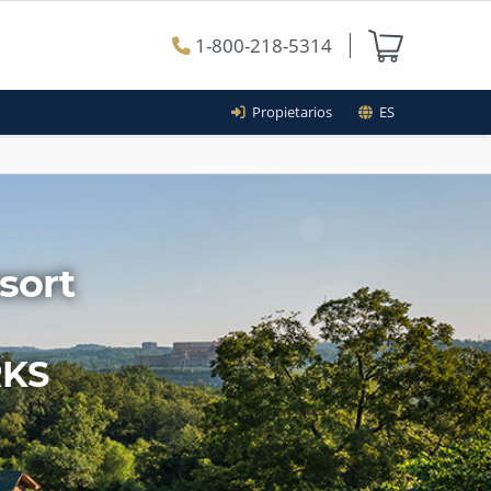
1-800-218-5314
Propietarios
ES
sort
RKS