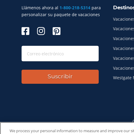
Destino
Llámenos ahora al
1-800-218-5314
para
Índice del sitio
personalizar su paquete de vacaciones
Vacacione
Vacacione
Vacacione
Vacacione
Vacacione
Vacacione
Suscribir
Westgate 
SeaWo
We process your personal information to measure and improve our site