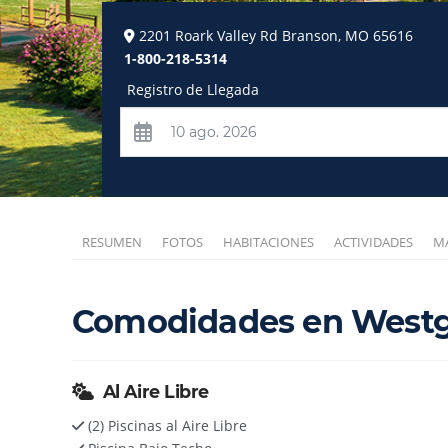
2201 Roark Valley Rd
Branson
,
MO
65616
1-800-218-5314
Registro de Llegada
RESUMEN
FOTOS
HABITACIONES
ACTIVIDADES
MA
Comodidades en Westg
Al Aire Libre
(2) Piscinas al Aire Libre