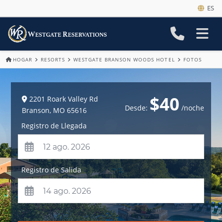
ES
HOGAR
RESORTS
WESTGATE BRANSON WOODS HOTEL
FOTOS
$40
2201 Roark Valley Rd
Desde:
/noche
Branson
,
MO
65616
Registro de Llegada
Registro de Salida