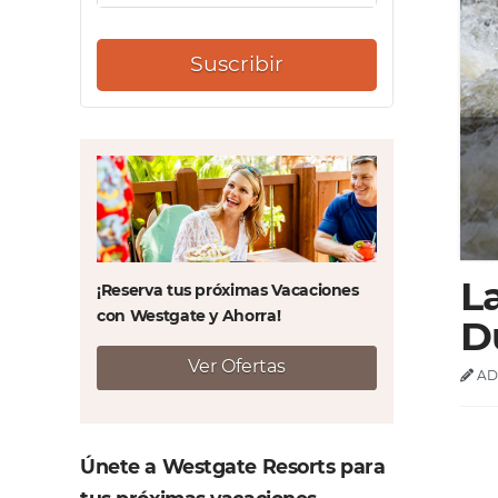
Suscribir
L
¡Reserva tus próximas Vacaciones
con Westgate y Ahorra!
D
Ver Ofertas
AD
Únete a Westgate Resorts para