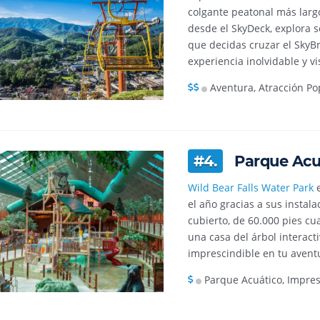
colgante peatonal más larg
desde el SkyDeck, explora s
que decidas cruzar el SkyBr
experiencia inolvidable y v
Aventura, Atracción Po
#4.
Parque Acuá
Wild Bear Falls Water Park
e
el año gracias a sus instal
cubierto, de 60.000 pies cu
una casa del árbol interact
imprescindible en tu avent
Parque Acuático, Impres