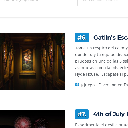
#6.
Gatlin's Es
Toma un respiro del calor 
donde tú y tu equipo disp
pruebas en una de las 5 sa
aventuras como la misterios
Hyde House. ¡Escápate si p
Juegos, Diversión en Fa
#7.
4th of July
Experimenta el desfile anu