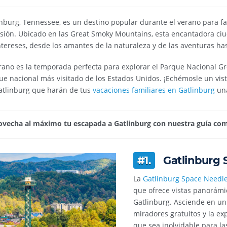
nburg, Tennessee, es un destino popular durante el verano para fa
rsión. Ubicado en las Great Smoky Mountains, esta encantadora ciu
ntereses, desde los amantes de la naturaleza y de las aventuras has
rano es la temporada perfecta para explorar el Parque Nacional Gr
ue nacional más visitado de los Estados Unidos. ¡Echémosle un vis
atlinburg que harán de tus
vacaciones familiares en Gatlinburg
una
vecha al máximo tu escapada a Gatlinburg con nuestra guía comp
#1.
Gatlinburg 
La
Gatlinburg Space Needl
que ofrece vistas panorámi
Gatlinburg. Asciende en un 
miradores gratuitos y la ex
que sea inolvidable para la