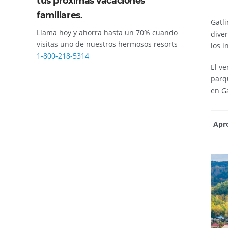
tus próximas vacaciones
familiares.
Gatli
Llama hoy y ahorra hasta un 70% cuando
dive
visitas uno de nuestros hermosos resorts
los i
1-800-218-5314
El ve
parq
en G
Apro