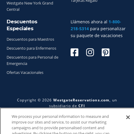
Tarjetas Regalo
Westgate New York Grand
Central
Descuentos
Llámenos ahora al
1-800-
Especiales
218-5314
para personalizar
su paquete de vacaciones
Descuentos para Maestros
Descuento para Enfermeros
Descuentos para Personal de
Emergencia
Ofertas Vacacionales
Copyright © 2026
WestgateReservations.com
, un
subsidiario de
CFI
SeaWorld y todas las marcas y elementos relacionados TM
We process your personal information to measure and
& © 2026 SeaWorld.
improve our sites and service, to assist our marketing
campaigns and to provide personalised content and
Disney y todas las marcas y elementos relacionados TM & ©
advertising. By clicking the button on the right, you can
2026 Walt Disney World.