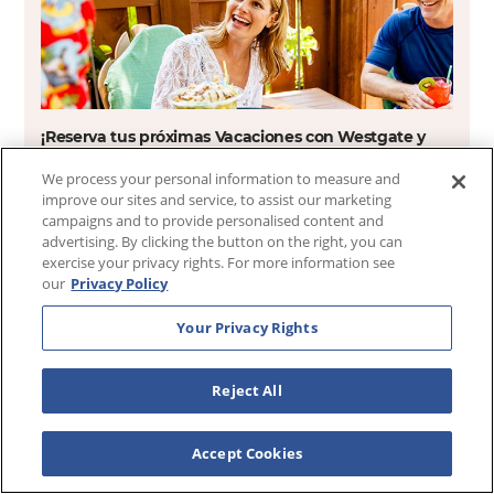
¡Reserva tus próximas Vacaciones con Westgate y
Ahorra!
We process your personal information to measure and
improve our sites and service, to assist our marketing
Ver Ofertas
campaigns and to provide personalised content and
advertising. By clicking the button on the right, you can
exercise your privacy rights. For more information see
our
Privacy Policy
Únete a Westgate Resorts para tus próximas
Your Privacy Rights
vacaciones familiares.
Llama hoy y ahorra hasta un 70% cuando visitas uno de
Reject All
nuestros hermosos resorts
1-800-218-5314
Accept Cookies