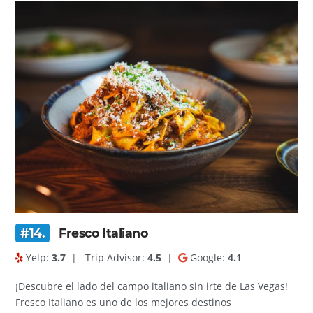
#14.
Fresco Italiano
Yelp:
3.7
|
Trip Advisor:
4.5
|
Google:
4.1
¡Descubre el lado del campo italiano sin irte de Las Vegas!
Fresco Italiano es uno de los mejores destinos