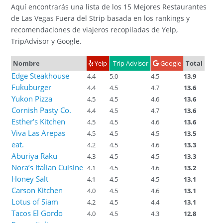
Aquí encontrarás una lista de los 15 Mejores Restaurantes
de Las Vegas Fuera del Strip basada en los rankings y
recomendaciones de viajeros recopiladas de Yelp,
TripAdvisor y Google.
Nombre
Yelp
Trip Advisor
Google
Total
Edge Steakhouse
4.4
5.0
4.5
13.9
Fukuburger
4.4
4.5
4.7
13.6
Yukon Pizza
4.5
4.5
4.6
13.6
Cornish Pasty Co.
4.4
4.5
4.7
13.6
Esther’s Kitchen
4.5
4.5
4.6
13.6
Viva Las Arepas
4.5
4.5
4.5
13.5
eat.
4.2
4.5
4.6
13.3
Aburiya Raku
4.3
4.5
4.5
13.3
Nora’s Italian Cuisine
4.1
4.5
4.6
13.2
Honey Salt
4.1
4.5
4.5
13.1
Carson Kitchen
4.0
4.5
4.6
13.1
Lotus of Siam
4.2
4.5
4.4
13.1
Tacos El Gordo
4.0
4.5
4.3
12.8